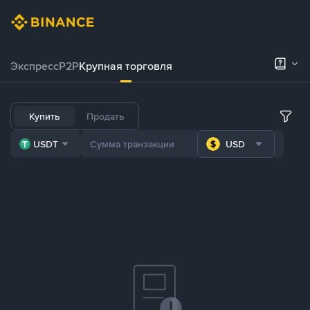
Экспресс
P2P
Крупная торговля
Купить
Продать
USDT
USD