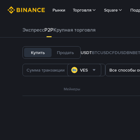
Рынки
Торговля
Square
Под
Экспресс
P2P
Крупная торговля
Купить
Продать
USDT
BTC
USDC
FDUSD
BNB
E
VES
Все способы о
Мейкеры