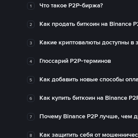
Что такое P2P-биржа?
1
Как продать биткоин на Binance P
2
Какие криптовалюты доступны в з
3
Глоссарий P2P-терминов
4
Как добавить новые способы опла
5
Как купить биткоин на Binance P2
6
Почему Binance P2P лучше, чем 
7
Как защитить себя от мошенничес
8