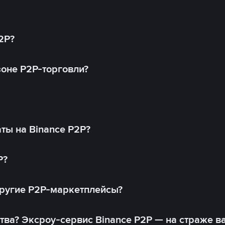
2P?
оне P2P-торговли?
ты на Binance P2P?
P?
другие P2P-маркетплейсы?
тва? Эксроу-сервис Binance P2P — на страже в