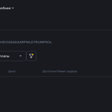
робнее
TH
DOGE
ADA
XRP
WLD
TRUMP
SOL
платы
Цена
Доступно/Лимит ордера