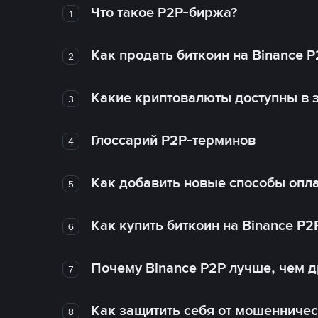
Что такое P2P-биржа?
1
Как продать биткоин на Binance P
2
Какие криптовалюты доступны в з
3
Глоссарий P2P-терминов
4
Как добавить новые способы опла
5
Как купить биткоин на Binance P2
6
Почему Binance P2P лучше, чем 
7
Как защитить себя от мошенничес
8