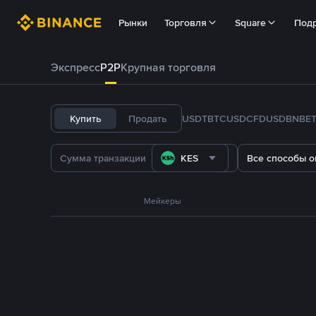
Рынки
Торговля
Square
Под
Экспресс
P2P
Крупная торговля
Купить
Продать
USDT
BTC
USDC
FDUSD
BNB
E
KES
Все способы о
Мейкеры