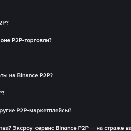
2P?
оне P2P-торговли?
ты на Binance P2P?
P?
другие P2P-маркетплейсы?
тва? Эксроу-сервис Binance P2P — на страже в