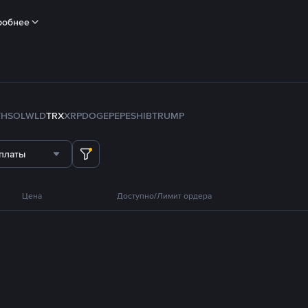
робнее
TH
SOL
WLD
TRX
XRP
DOGE
PEPE
SHIB
TRUMP
платы
Цена
Доступно/Лимит ордера