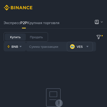
Экспресс
P2P
Крупная торговля
Купить
Продать
BNB
VES