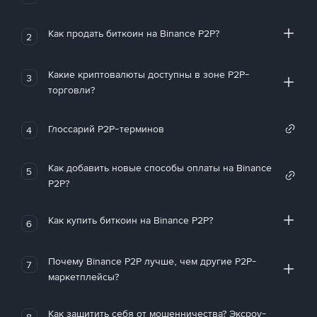
Как продать биткоин на Binance P2P?
2
Какие криптовалюты доступны в зоне P2P-
3
торговли?
Глоссарий P2P-терминов
4
Как добавить новые способы оплаты на Binance
5
P2P?
Как купить биткоин на Binance P2P?
6
Почему Binance P2P лучше, чем другие P2P-
7
маркетплейсы?
Как защитить себя от мошенничества? Эксроу-
8