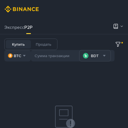
Экспресс
P2P
Купить
Продать
BTC
BDT