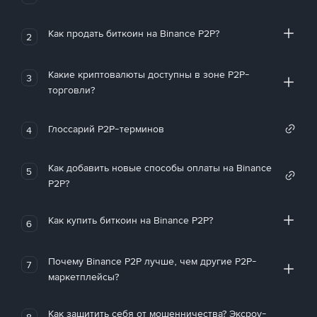
Как продать биткоин на Binance P2P?
2
Какие криптовалюты доступны в зоне P2P-
3
торговли?
Глоссарий P2P-терминов
4
Как добавить новые способы оплаты на Binance
5
P2P?
Как купить биткоин на Binance P2P?
6
Почему Binance P2P лучше, чем другие P2P-
7
маркетплейсы?
Как защитить себя от мошенничества? Эксроу-
8