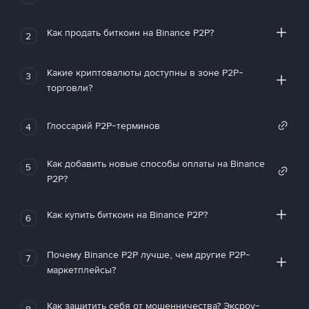
Как продать биткоин на Binance P2P?
2
Какие криптовалюты доступны в зоне P2P-
3
торговли?
Глоссарий P2P-терминов
4
Как добавить новые способы оплаты на Binance
5
P2P?
Как купить биткоин на Binance P2P?
6
Почему Binance P2P лучше, чем другие P2P-
7
маркетплейсы?
Как защитить себя от мошенничества? Эксроу-
8