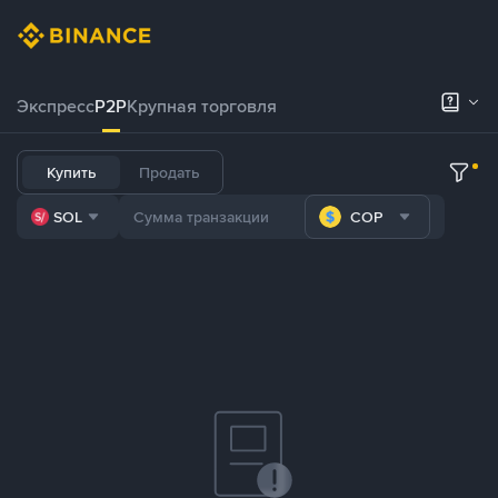
Экспресс
P2P
Крупная торговля
Купить
Продать
SOL
COP