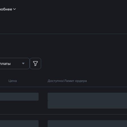
робнее
платы
Цена
Доступно/Лимит ордера