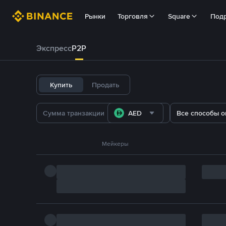
Рынки
Торговля
Square
Под
Экспресс
P2P
Купить
Продать
AED
Все способы о
Мейкеры