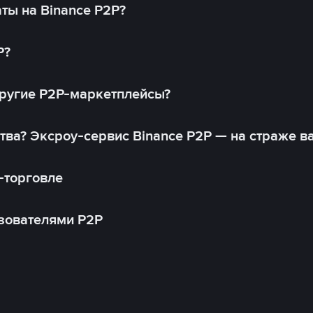
ты на Binance P2P?
P?
другие P2P-маркетплейсы?
тва? Эксроу-сервис Binance P2P — на страже в
-торговле
зователями P2P