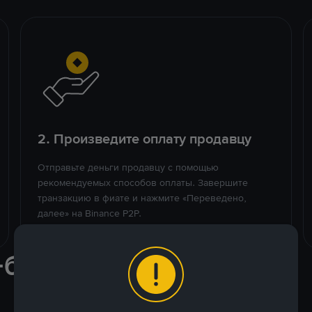
2. Произведите оплату продавцу
Отправьте деньги продавцу с помощью
рекомендуемых способов оплаты. Завершите
транзакцию в фиате и нажмите «Переведено,
далее» на Binance P2P.
-биржи