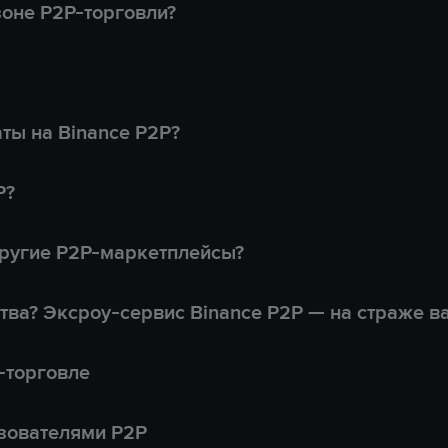
оне P2P-торговли?
ты на Binance P2P?
P?
другие P2P-маркетплейсы?
тва? Эксроу-сервис Binance P2P — на страже в
-торговле
зователями P2P