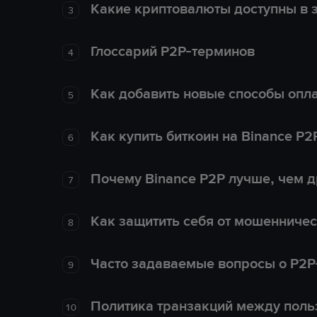
Какие криптовалюты доступны в з
3
Глоссарий P2P-терминов
4
Как добавить новые способы опла
5
Как купить биткоин на Binance P2
6
Почему Binance P2P лучше, чем 
7
Как защитить себя от мошенничес
8
Часто задаваемые вопросы о P2P
9
Политика транзакций между поль
10