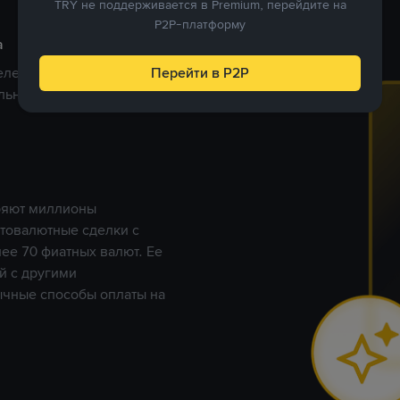
TRY не поддерживается в Premium, перейдите на
P2P-платформу
а
целены на определенные
Перейти в P2P
ельно глобальную торговую
еряют миллионы
птовалютные сделки с
ее 70 фиатных валют. Ее
й с другими
ычные способы оплаты на