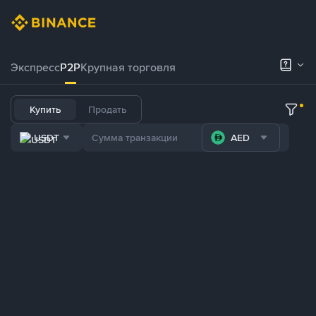
Экспресс
P2P
Крупная торговля
Купить
Продать
USDT
AED