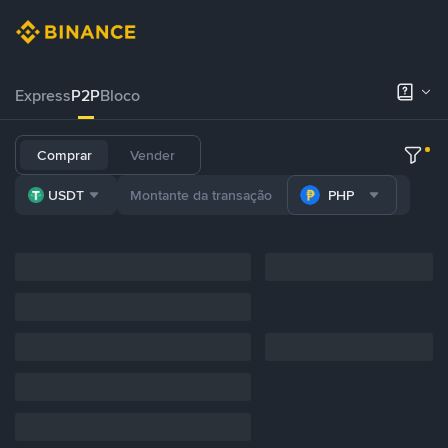
Express
P2P
Bloco
Comprar
Vender
USDT
PHP