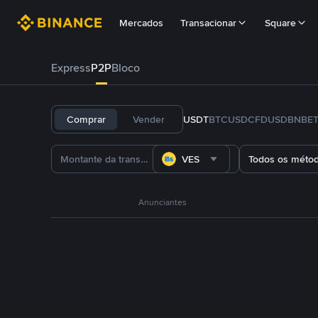
Mercados
Transacionar
Square
Express
P2P
Bloco
Comprar
Vender
USDT
BTC
USDC
FDUSD
BNB
E
VES
Todos os méto
Anunciantes