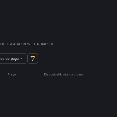
TH
DOGE
ADA
XRP
WLD
TRUMP
SOL
dos de pagamento
Preço
Disponível/Limite da ordem