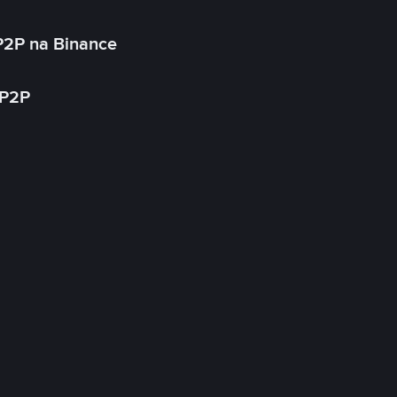
P2P na Binance
 P2P