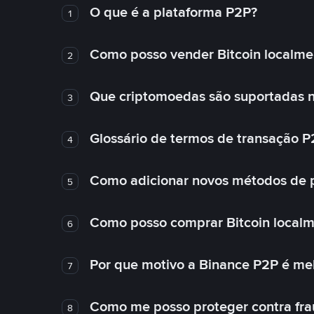
O que é a plataforma P2P?
1
Como posso vender Bitcoin localme
2
Que criptomoedas são suportadas n
3
Glossário de termos de transação P
4
Como adicionar novos métodos de
5
Como posso comprar Bitcoin local
6
Por que motivo a Binance P2P é me
7
Como me posso proteger contra fra
8