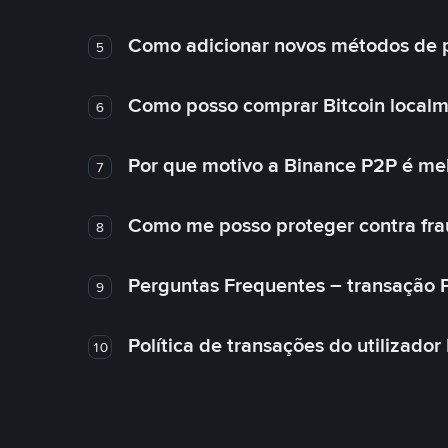
Como adicionar novos métodos de
5
Como posso comprar Bitcoin local
6
Por que motivo a Binance P2P é me
7
Como me posso proteger contra fra
8
Perguntas Frequentes – transação 
9
Política de transações do utilizador
10