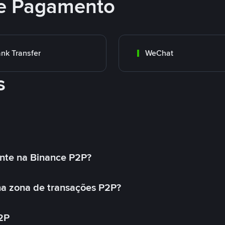
e Pagamento
nk Transfer
WeChat
s
nte na Binance P2P?
a zona de transações P2P?
2P