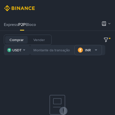
Express
P2P
Bloco
Comprar
Vender
USDT
INR