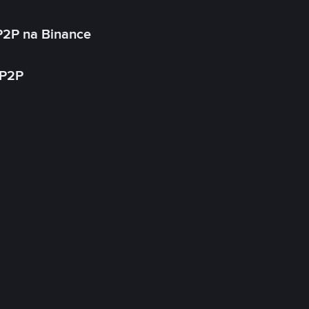
P2P na Binance
 P2P