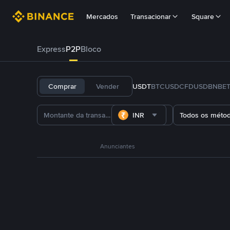
Mercados
Transacionar
Square
Express
P2P
Bloco
Comprar
Vender
USDT
BTC
USDC
FDUSD
BNB
E
INR
Todos os méto
Anunciantes