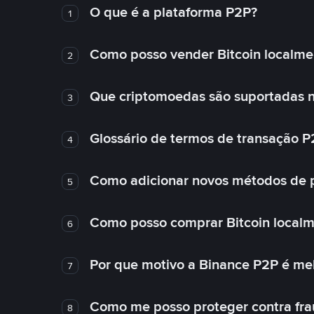
O que é a plataforma P2P?
1
Como posso vender Bitcoin localme
2
Que criptomoedas são suportadas n
3
Glossário de termos de transação P
4
Como adicionar novos métodos de
5
Como posso comprar Bitcoin local
6
Por que motivo a Binance P2P é me
7
Como me posso proteger contra fra
8