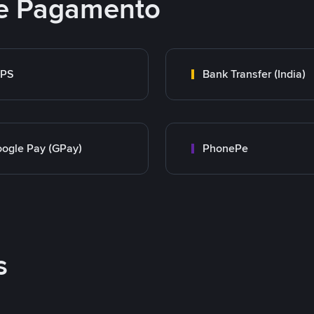
e Pagamento
MPS
Bank Transfer (India)
ogle Pay (GPay)
PhonePe
s