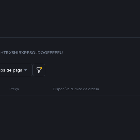
TH
TRX
SHIB
XRP
SOL
DOGE
PEPE
U
dos de pagamento
Preço
Disponível/Limite da ordem