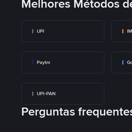
Melhores Métodos d
UPI
I
Paytm
Go
UPI-PAN
Perguntas frequente