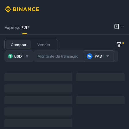
Express
P2P
Comprar
Vender
USDT
PAB