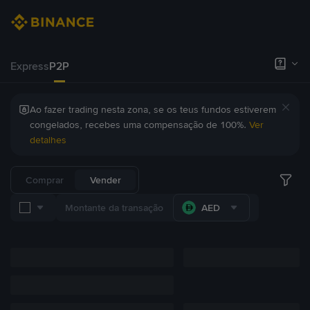
Express
P2P
Ao fazer trading nesta zona, se os teus fundos estiverem
congelados, recebes uma compensação de 100%.
Ver
detalhes
Comprar
Vender
AED