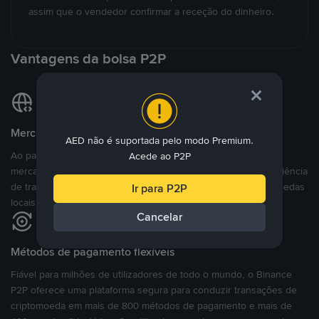
assim que o vendedor confirmar a receção do dinheiro.
Vantagens da bolsa P2P
Mercado Global e Local
AED não é suportada pelo modo Premium.
Ao passo que muitas outras plataformas P2P se destinam a
Acede ao P2P
mercados específicos, a Binance P2P proporciona uma experiência
de trading verdadeiramente global suportando mais de 70 moedas
Ir para P2P
locais.
Cancelar
Métodos de pagamento flexíveis
Fiável para milhões de utilizadores de todo o mundo, o Binance
P2P oferece uma plataforma segura para conduzir transações de
criptomoeda em mais de 800 métodos de pagamento e mais de