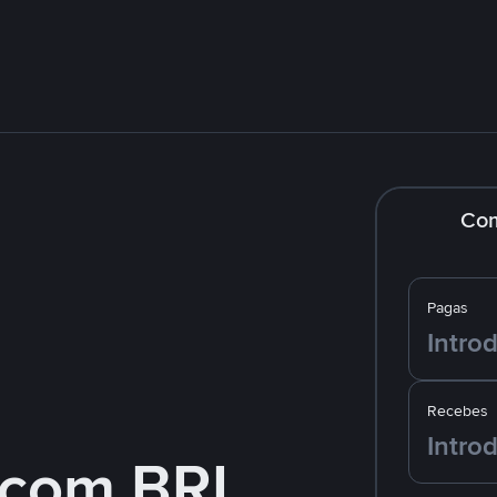
Co
Pagas
Recebes
 com BRL