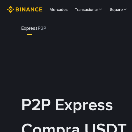
Mercados
Transacionar
Square
Express
P2P
P2P Express
Compra USDT