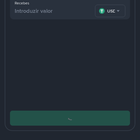
Recebes
USDT