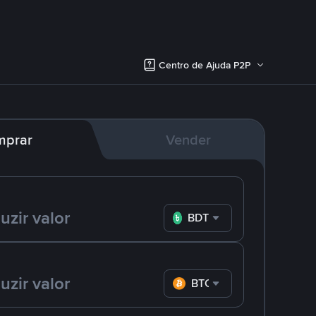
Centro de Ajuda P2P
mprar
Vender
BDT
BTC