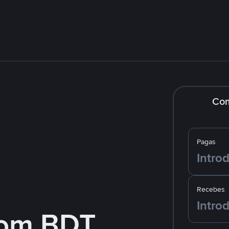
Co
Pagas
Recebes
om BDT