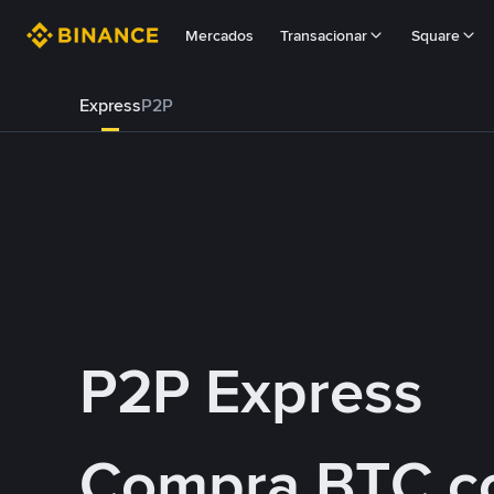
Mercados
Transacionar
Square
Express
P2P
P2P Express
Compra BTC c