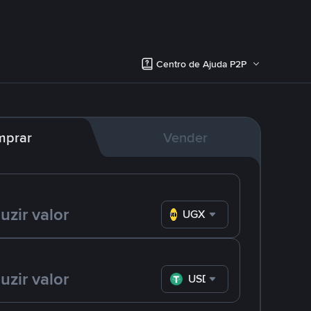
Centro de Ajuda P2P
mprar
Vender
UGX
USDT