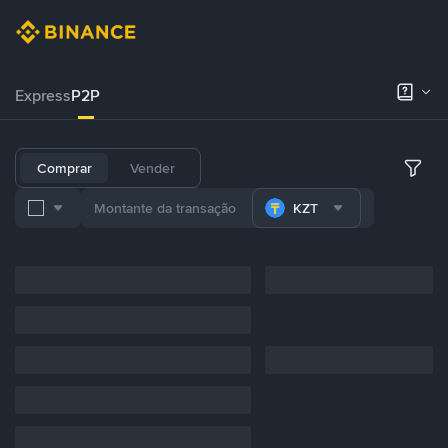
Express
P2P
Comprar
Vender
KZT