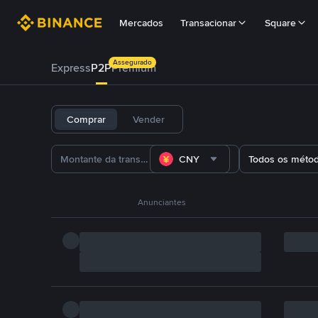
Mercados
Transacionar
Square
Assegurado
Express
P2P
Premium
Comprar
Vender
CNY
Todos os méto
Anunciantes