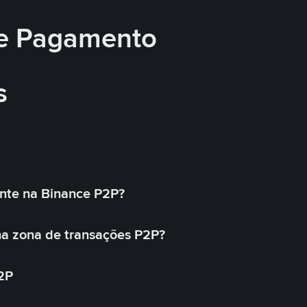
e Pagamento
s
nte na Binance P2P?
a zona de transações P2P?
2P