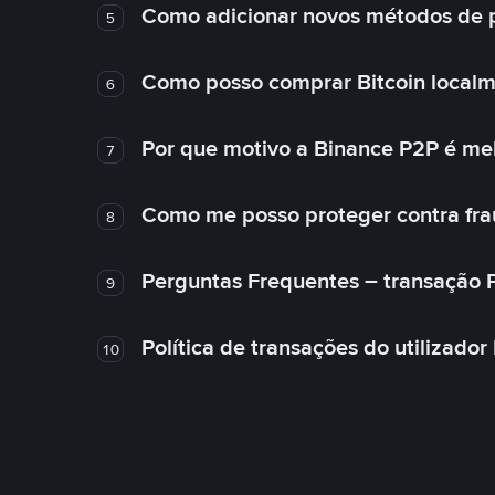
Como adicionar novos métodos de
5
Como posso comprar Bitcoin local
6
Por que motivo a Binance P2P é me
7
Como me posso proteger contra fra
8
Perguntas Frequentes – transação 
9
Política de transações do utilizador
10