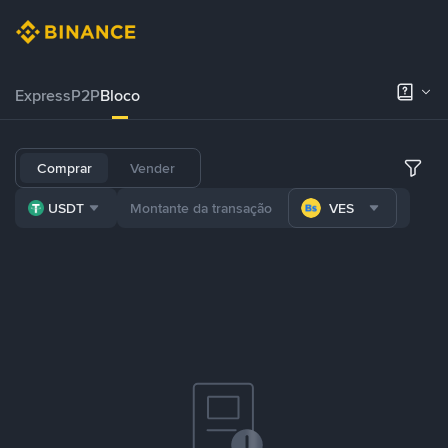
Express
P2P
Bloco
Comprar
Vender
USDT
VES