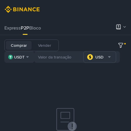
Express
P2P
Bloco
Comprar
Vender
USDT
USD