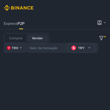
Express
P2P
Comprar
Vender
TRX
TRY