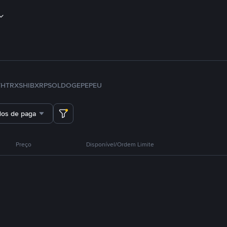
TH
TRX
SHIB
XRP
SOL
DOGE
PEPE
U
dos de pagamento
Preço
Disponível/Ordem Limite