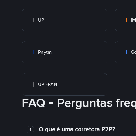
UPI
I
Paytm
Go
UPI-PAN
FAQ - Perguntas fre
O que é uma corretora P2P?
1