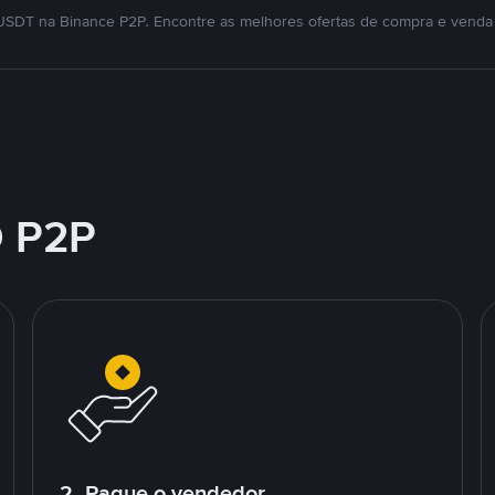
SDT na Binance P2P. Encontre as melhores ofertas de compra e venda
 P2P
2. Pague o vendedor