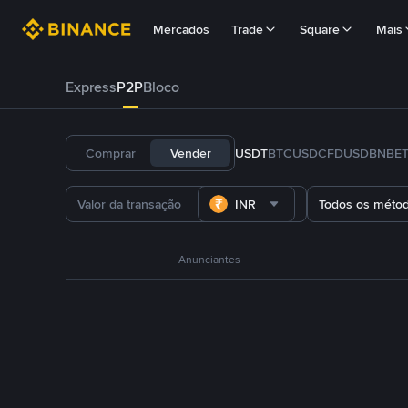
Mercados
Trade
Square
Mais
Express
P2P
Bloco
Comprar
Vender
USDT
BTC
USDC
FDUSD
BNB
E
INR
Todos os méto
Anunciantes