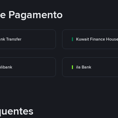
 de Pagamento
nk Transfer
libank
ila Bank
quentes