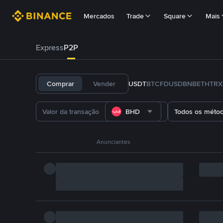
Mercados
Trade
Square
Mais
Express
P2P
Comprar
Vender
USDT
BTC
FDUSD
BNB
ETH
TRX
BHD
Todos os méto
Anunciantes