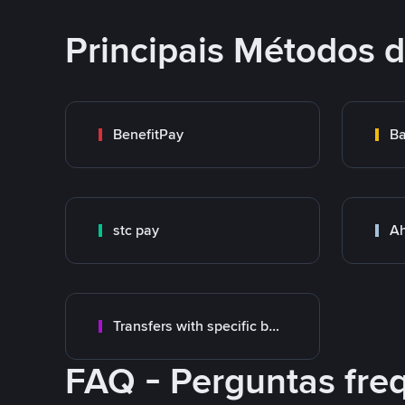
Principais Métodos
BenefitPay
Ba
stc pay
Ah
Transfers with specific bank
FAQ - Perguntas fre