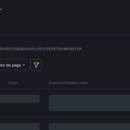
SHIB
DOGE
ADA
SOL
USDC
PEPE
TRUMP
ASTER
dos de pagamento
Preço
Disponível/Ordem Limite