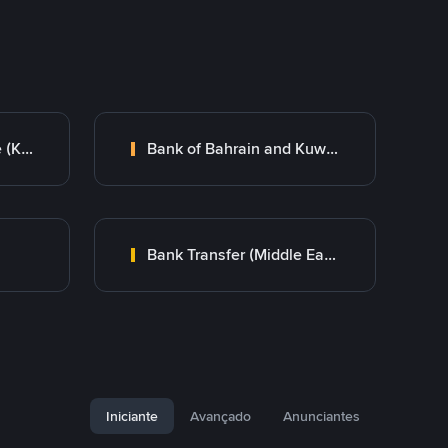
Kuwait Finance House (KFH)
Bank of Bahrain and Kuwait B.S.C.
Bank Transfer (Middle East)
Iniciante
Avançado
Anunciantes