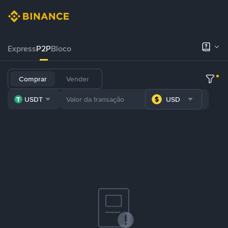
Express
P2P
Bloco
Comprar
Vender
USDT
USD