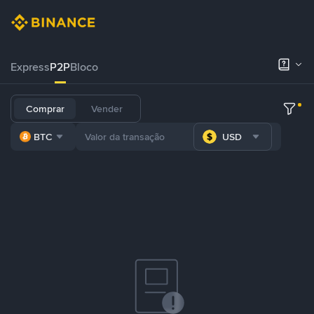
Express
P2P
Bloco
Comprar
Vender
BTC
USD