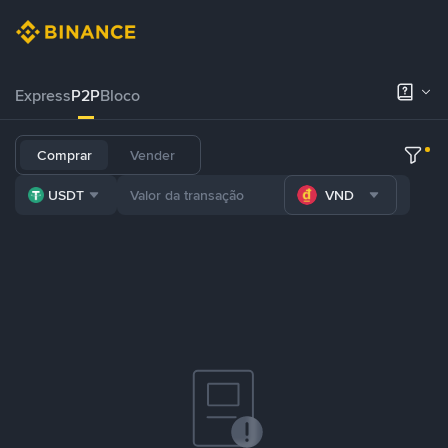
Express
P2P
Bloco
Comprar
Vender
USDT
VND