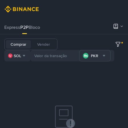
Express
P2P
Bloco
Comprar
Vender
SOL
PKR