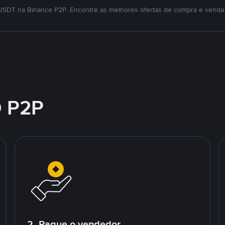
SDT na Binance P2P. Encontre as melhores ofertas de compra e venda
 P2P
2. Pague o vendedor