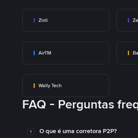
Zinli
Ze
AirTM
Ba
Wally Tech
FAQ - Perguntas fre
O que é uma corretora P2P?
1