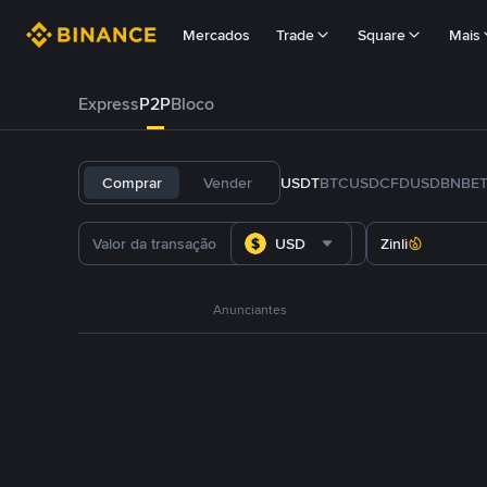
Mercados
Trade
Square
Mais
Express
P2P
Bloco
Comprar
Vender
USDT
BTC
USDC
FDUSD
BNB
E
USD
Zinli
Anunciantes