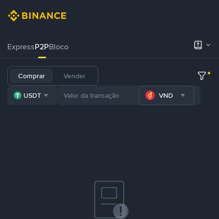
Express
P2P
Bloco
Comprar
Vender
USDT
VND