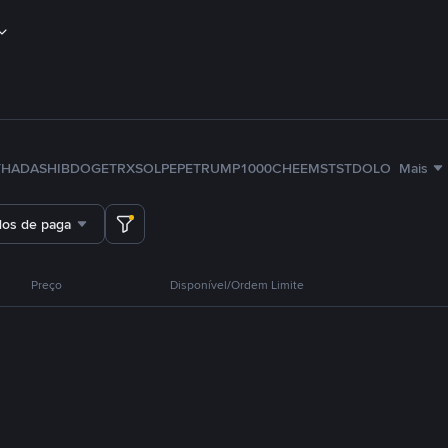
TH
ADA
SHIB
DOGE
TRX
SOL
PEPE
TRUMP
1000CHEEMS
TST
DOLO
Mais
dos de pagamento
Preço
Disponível/Ordem Limite