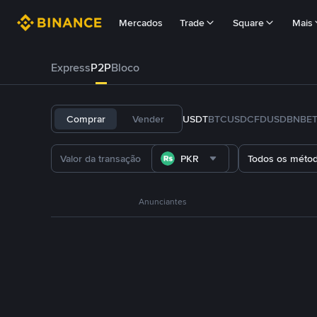
Mercados
Trade
Square
Mais
Express
P2P
Bloco
Comprar
Vender
USDT
BTC
USDC
FDUSD
BNB
E
PKR
Todos os méto
Anunciantes