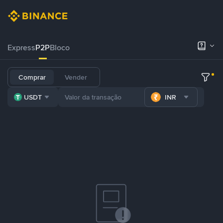
Express
P2P
Bloco
Comprar
Vender
USDT
INR