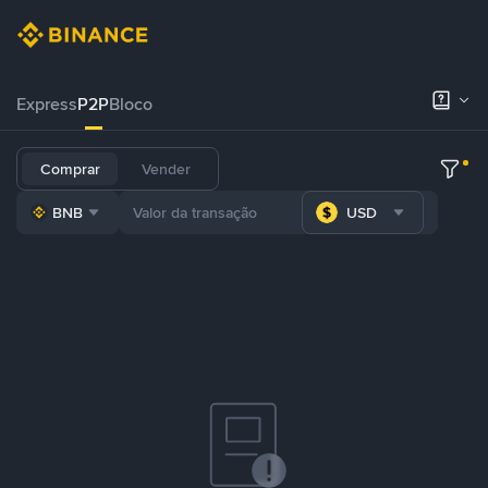
Express
P2P
Bloco
Comprar
Vender
BNB
USD