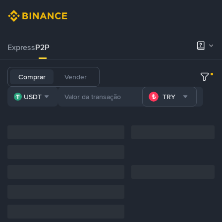
Express
P2P
Comprar
Vender
USDT
TRY