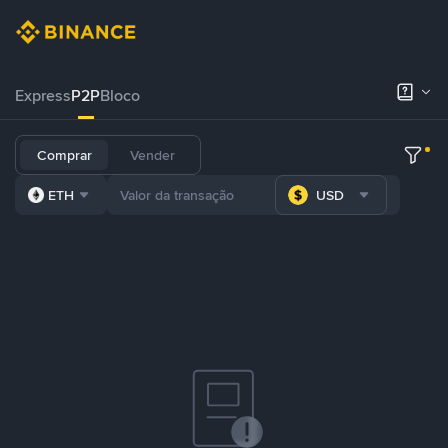
Express
P2P
Bloco
Comprar
Vender
ETH
USD