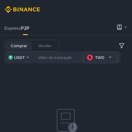
Express
P2P
Comprar
Vender
USDT
TWD