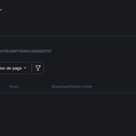
TH
TRUMP
1000CHEEMS
TST
dos de pagamento
Preço
Disponível/Ordem Limite