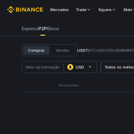
Mercados
Trade
Square
Mais
Express
P2P
Bloco
Comprar
Vender
USDT
BTC
USDC
FDUSD
BNB
E
USD
Todos os méto
Anunciantes