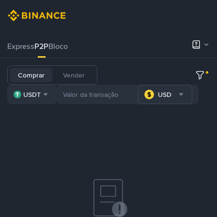
Express
P2P
Bloco
Comprar
Vender
USDT
USD