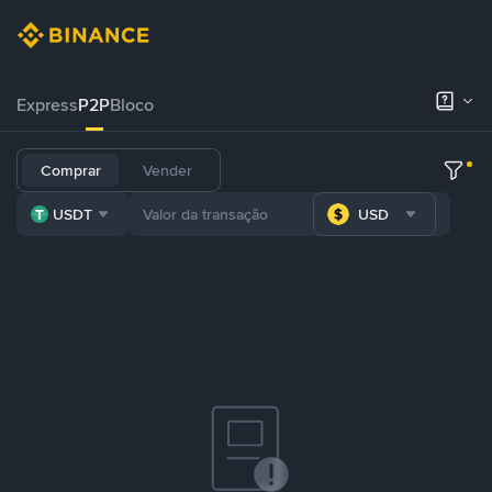
Express
P2P
Bloco
Comprar
Vender
USDT
USD