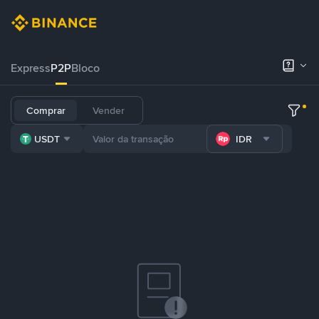
Express
P2P
Bloco
Comprar
Vender
USDT
IDR