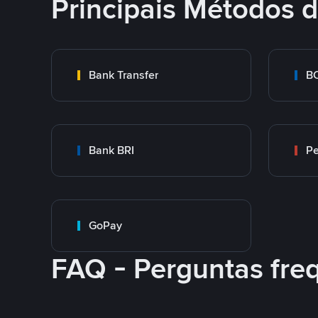
Principais Métodos
Bank Transfer
B
Bank BRI
P
GoPay
FAQ - Perguntas fre