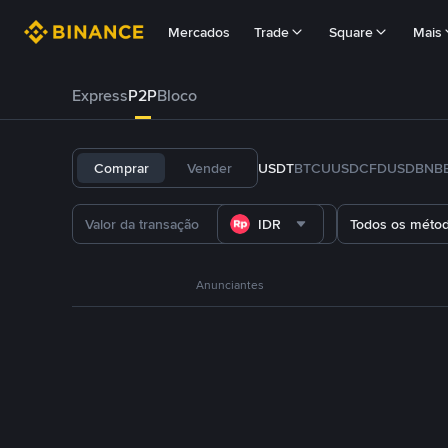
Mercados
Trade
Square
Mais
Express
P2P
Bloco
Comprar
Vender
USDT
BTC
U
USDC
FDUSD
BNB
IDR
Todos os méto
Anunciantes