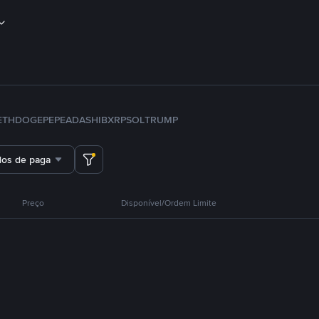
ETH
DOGE
PEPE
ADA
SHIB
XRP
SOL
TRUMP
dos de pagamento
Preço
Disponível/Ordem Limite