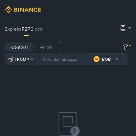
Express
P2P
Bloco
Comprar
Vender
TRUMP
BOB