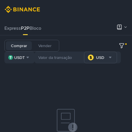
Express
P2P
Bloco
Comprar
Vender
USDT
USD