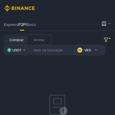
Express
P2P
Bloco
Comprar
Vender
USDT
VES