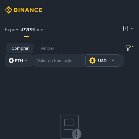
Express
P2P
Bloco
Comprar
Vender
ETH
USD