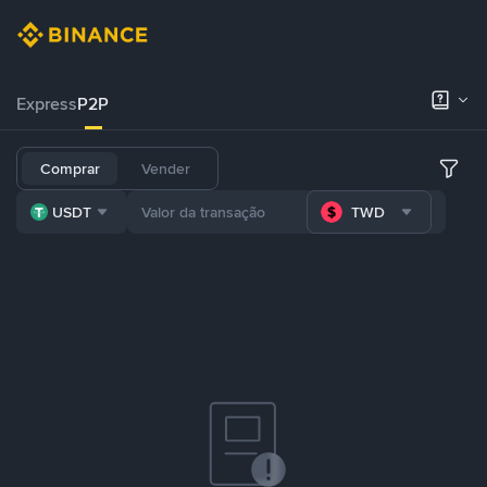
Express
P2P
Comprar
Vender
USDT
TWD