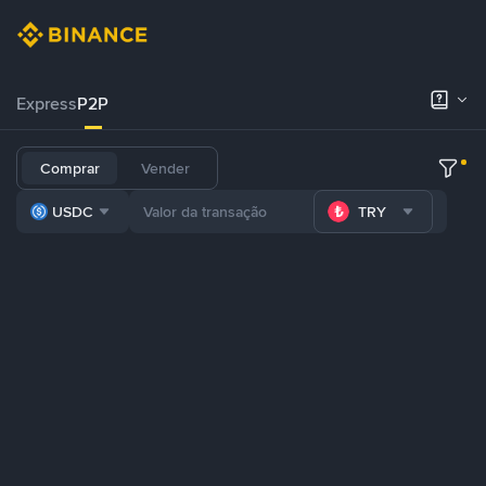
Express
P2P
Comprar
Vender
USDC
TRY